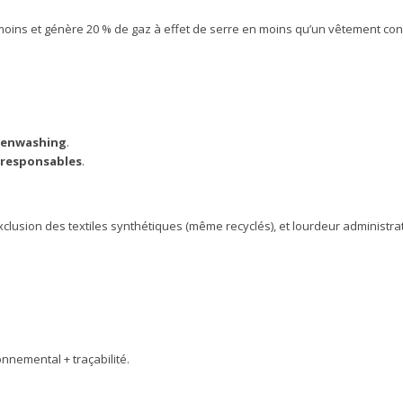
ns et génère 20 % de gaz à effet de serre en moins qu’un vêtement con
eenwashing
.
responsables
.
exclusion des textiles synthétiques (même recyclés), et lourdeur administrati
onnemental + traçabilité.