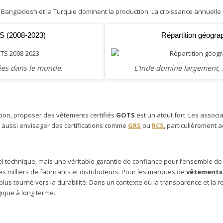
 le Bangladesh et la Turquie dominent la production. La croissance annuelle
TS (2008-2023)
Répartition géogra
ées dans le monde.
L’Inde domine largement, s
tion, proposer des vêtements certifiés
GOTS
est un atout fort. Les associa
t aussi envisager des certifications comme
GRS
ou
RCS
, particulièrement
 technique, mais une véritable garantie de confiance pour l’ensemble de la 
es milliers de fabricants et distributeurs. Pour les marques de
vêtements
en plus tourné vers la durabilité. Dans un contexte où la transparence et l
ique à long terme.