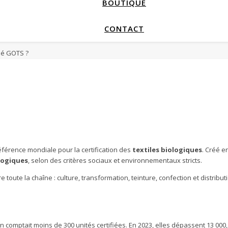
BOUTIQUE
CONTACT
fié GOTS ?
éférence mondiale pour la certification des
textiles biologiques
. Créé e
ologiques
, selon des critères sociaux et environnementaux stricts.
oute la chaîne : culture, transformation, teinture, confection et distrib
 comptait moins de 300 unités certifiées. En 2023, elles dépassent 13 000