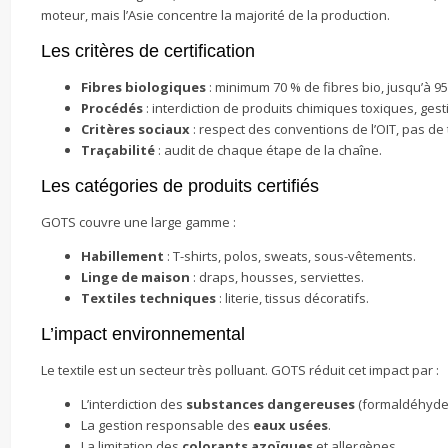
moteur, mais l’Asie concentre la majorité de la production.
Les critères de certification
Fibres biologiques
: minimum 70 % de fibres bio, jusqu’à 95
Procédés
: interdiction de produits chimiques toxiques, gesti
Critères sociaux
: respect des conventions de l’OIT, pas de t
Traçabilité
: audit de chaque étape de la chaîne.
Les catégories de produits certifiés
GOTS couvre une large gamme :
Habillement
: T-shirts, polos, sweats, sous-vêtements.
Linge de maison
: draps, housses, serviettes.
Textiles techniques
: literie, tissus décoratifs.
L’impact environnemental
Le textile est un secteur très polluant. GOTS réduit cet impact par :
L’interdiction des
substances dangereuses
(formaldéhyde,
La gestion responsable des
eaux usées
.
La limitation des
colorants azoïques
et allergènes.