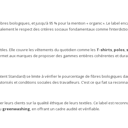
bres biologiques, et jusqu’à 95 % pour la mention « organic ». Le label en
alement le respect des critères sociaux fondamentaux comme l’interdiction d
xtiles. Elle couvre les vêtements du quotidien comme les
T-shirts
,
polos
,
ité permet aux marques de proposer des gammes entières cohérentes et dura
ent Standard) se limite à vérifier le pourcentage de fibres biologiques dan
torisés et conditions sociales des travailleurs. C’est ce qui fait sa recon
 leurs clients sur la qualité éthique de leurs textiles. Ce label est reconnu 
au
greenwashing
, en offrant un cadre audité et vérifiable.